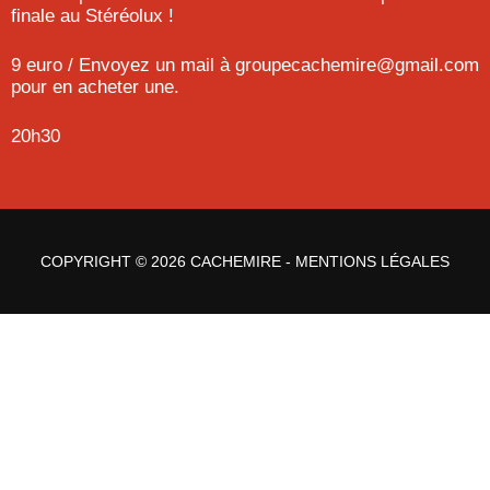
finale au Stéréolux !
9 euro / Envoyez un mail à groupecachemire@gmail.com
pour en acheter une.
20h30
COPYRIGHT © 2026 CACHEMIRE -
MENTIONS LÉGALES