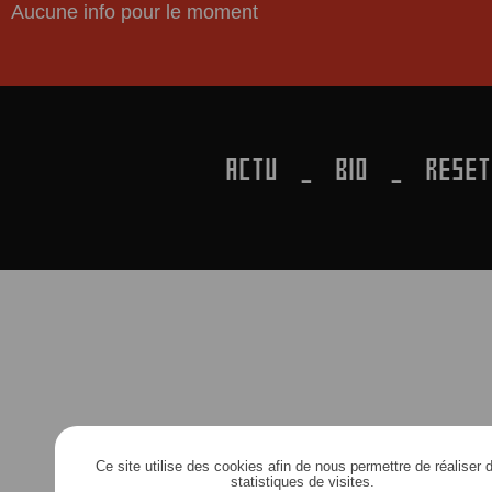
Aucune info pour le moment
ACTU
BIO
RESET
Ce site utilise des cookies afin de nous permettre de réaliser 
statistiques de visites.